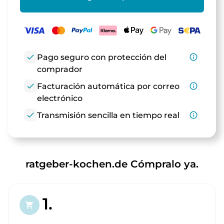
check
Pago seguro con protección del
info_outline
comprador
check
Facturación automática por correo
info_outline
electrónico
check
Transmisión sencilla en tiempo real
info_outline
ratgeber-kochen.de Cómpralo ya.
1.
shopping_cart